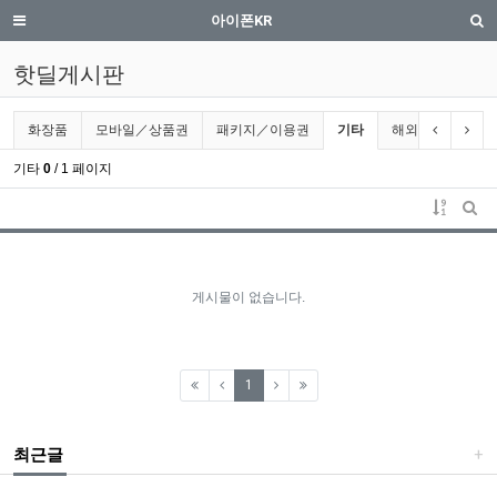
핫딜게시판 1 페이지 | iphone.co.kr
메뉴
검
아이폰KR
핫딜게시판
핫딜게시판 분류 목록
현재 분류
이전 분류
다음
화장품
모바일／상품권
패키지／이용권
기타
해외핫딜
기타
0
/ 1 페이지
게시물 
게시
게시물이 없습니다.
(current)
1
최근글