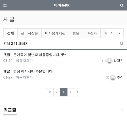
새글 | iphone.co.kr
메뉴
검
아이폰KR
새글
전체게시물 그룹 목록
이전 그룹
다음
전체
관리자전용
미사용게시판
핫딜
IT/전자
커뮤니티
전체
2
/ 1 페이지
새
댓글
온가족이 몇년째 이용중입니다. 굿~
등록일
등록자
03-24
이용자후기
김경진
댓글
항상 여기서만 주문합니다
등록일
등록자
01-27
이용자후기
주이
(current)
1
최근글