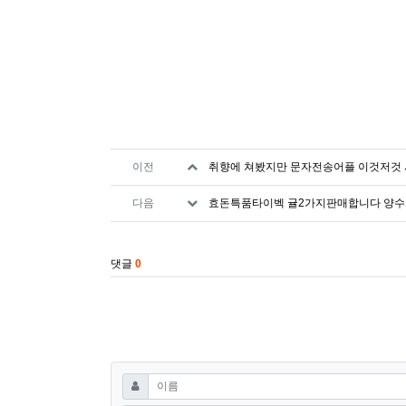
관련자료
이전
취향에 쳐봤지만 문자전송어플 이것저것 
다음
효돈특품타이벡 귤2가지판매합니다 양수검
댓글
0
댓글쓰기
필수
이름