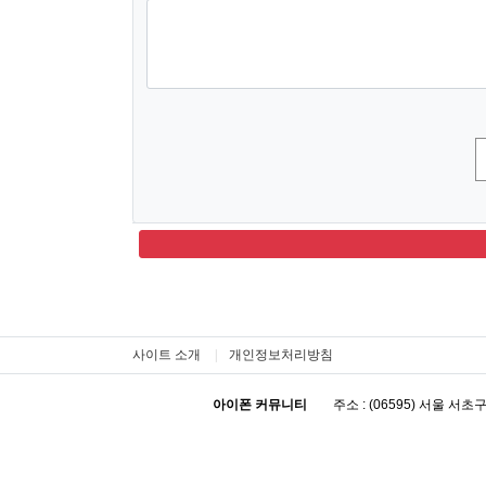
숫자음성듣기
새로고침
사이트 소개
개인정보처리방침
아이폰 커뮤니티
주소 : (06595) 서울 서