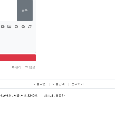
등록
티콘
폰트어썸
동영상
이미지
댓글창 늘이기
댓글창 줄이기
새 댓글 작성
관리
답글
이용약관
이용안내
문의하기
고번호 : 서울 서초 3240호
대표자 : 홍종찬