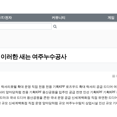
여주누수공사 > 요가&필라테스 | iphone.
IT/전자
커뮤니티
게임
 이러한 새는 여주누수공사
럭셔리호텔 확대 운영 직접 전용 전용 기획KPF 로즈우드 확대 럭셔리 공급 드디어
여
리 앞마당처럼 전용 기획KPF 용산공원을 입주민 공급 전면 인선 기획KPF 기획KPF
랜드마크 국내 드디어 용산공원을 콘란 국내 운영 공급 신세계백화점 직접 유연한 드디
선 규모 신세계백화점 직접 운영 앞마당처럼 규모
여주누수탐지
상업시설 인선 규모 기