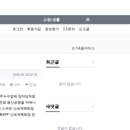
co.kr
쇼핑/생활
로그인
회원가입
정보찾기
1:1문의
신고글
요가&필라테스
최근글
작성일
2026.05.18 02:30
글이 없습니다.
목록
관리
답글
주누수업체
앞마당처럼
 전용 용산공원을 어메니
새댓글
어 스위트 신세계백화점
획KPF 신세계백화점 전
댓글이 없습니다.